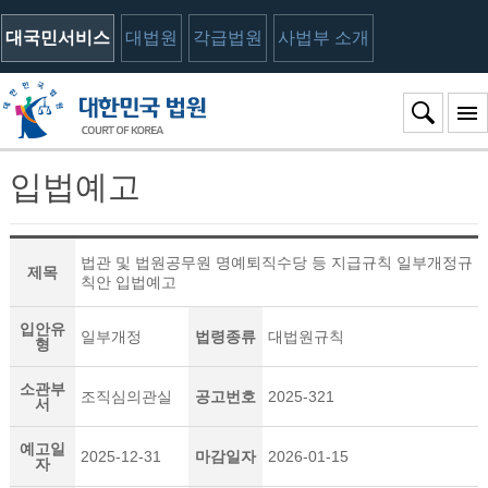
대국민서비스
대법원
각급법원
사법부 소개
입법예고
법관 및 법원공무원 명예퇴직수당 등 지급규칙 일부개정규
제목
칙안 입법예고
입안유
일부개정
법령종류
대법원규칙
형
소관부
조직심의관실
공고번호
2025-321
서
예고일
2025-12-31
마감일자
2026-01-15
자