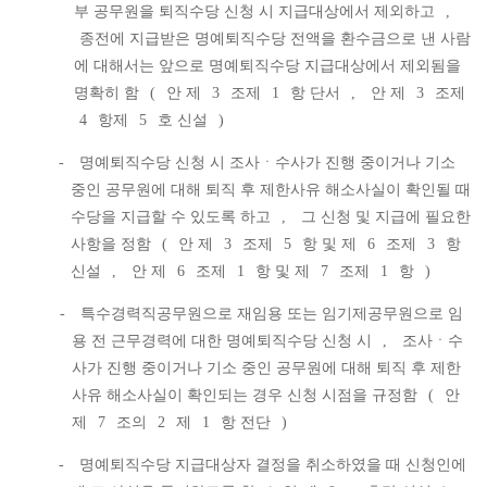
부 공무원을 퇴직수당 신청 시 지급대상에서 제외하고
,
종전에 지급받은 명예퇴직수당 전액을 환수금으로 낸 사람
에 대해서는 앞으로 명예퇴직수당 지급대상에서 제외됨을
명확히 함
(
안 제
3
조제
1
항 단서
,
안 제
3
조제
4
항제
5
호 신설
)
-
명예퇴직수당 신청 시 조사ㆍ수사가 진행 중이거나 기소
중인 공무원에 대해 퇴직 후 제한사유 해소사실이 확인될 때
수당을 지급할 수 있도록 하고
,
그 신청 및 지급에 필요한
사항을 정함
(
안 제
3
조제
5
항 및 제
6
조제
3
항
신설
,
안 제
6
조제
1
항 및 제
7
조제
1
항
)
-
특수경력직공무원으로 재임용 또는 임기제공무원으로 임
용 전 근무경력에 대한 명예퇴직수당 신청 시
,
조사ㆍ수
사가 진행 중이거나 기소 중인 공무원에 대해 퇴직 후 제한
사유 해소사실이 확인되는 경우 신청 시점을 규정함
(
안
제
7
조의
2
제
1
항 전단
)
-
명예퇴직수당 지급대상자 결정을 취소하였을 때 신청인에