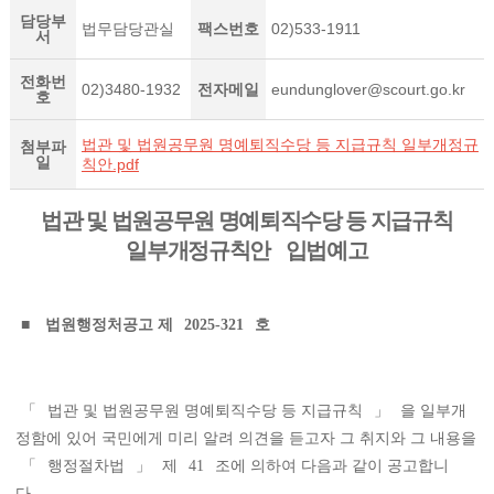
담당부
법무담당관실
팩스번호
02)533-1911
서
전화번
02)3480-1932
전자메일
eundunglover@scourt.go.kr
호
법관 및 법원공무원 명예퇴직수당 등 지급규칙 일부개정규
첨부파
일
칙안.pdf
법관 및 법원공무원 명예퇴직수당 등 지급규칙
일부개정규칙안
입법예고
■
법원행정처공고 제
2025-321
호
「
법관 및 법원공무원 명예퇴직수당 등 지급규칙
」
을 일부개
정함에 있어 국민에게 미리 알려 의견을 듣고자 그 취지와 그 내용을
「
행정절차법
」
제
41
조에 의하여 다음과 같이 공고합니
다
.