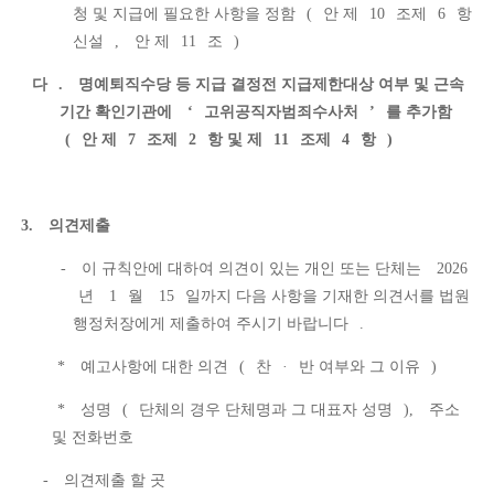
청 및 지급에 필요한 사항을 정함
(
안 제
10
조제
6
항
신설
,
안 제
11
조
)
다
.
명예퇴직수당 등 지급 결정전 지급제한대상 여부 및 근속
기간 확인기관에
‘
고위공직자범죄수사처
’
를 추가함
(
안 제
7
조제
2
항 및 제
11
조제
4
항
)
3.
의견제출
-
이 규칙안에 대하여 의견이 있는 개인 또는 단체는
2026
년
1
월
15
일까지 다음 사항을 기재한 의견서를 법원
행정처장에게 제출하여 주시기 바랍니다
.
*
예고사항에 대한 의견
(
찬
·
반 여부와 그 이유
)
*
성명
(
단체의 경우 단체명과 그 대표자 성명
),
주소
및 전화번호
-
의견제출 할 곳