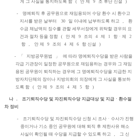
게 그 사실을 통지하도록 함
(
안 제
9
조 후단 신설
)
-
명예퇴직 후 공무원으로 재임용되어 수당 환수 시 환수고
지서를 받은 날부터
30
일 이내에 납부하도록 하고
,
환
수금 체납액의 징수를 관할 세무서장에게 위탁할 경우의 요
건과 절차 등을 정함
(
안 제
9
조의
4
제
1
항ㆍ제
2
항
,
안 제
9
조의
4
제
6
항 신설
)
-
「
지방공무원법
」
에 따라 명예퇴직수당을 받은 사람을
각급 기관장이 일정한 공무원으로 재임용하는 경우와 그 재임
용된 공무원이 퇴직하는 경우에 그 명예퇴직수당을 지급한 지
방자치단체의 장이나 지방의회의 의장에게 그 사실을 통보하
도록 함
(
안 제
9
조의
4
제
5
항
)
나
.
조기퇴직수당 및 자진퇴직수당 지급대상 및 지급ㆍ환수절
차 정비
-
조기퇴직수당 및 자진퇴직수당 신청 시 조사ㆍ수사가 진행
중이거나 기소 중인 공무원에 대해 퇴직 후 제한사유 해소
사실이 확인될 때 수당을 지급할 수 있도록 하고
,
그 신