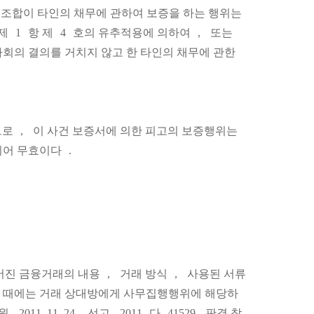
조합이 타인의 채무에 관하여 보증을 하는 행위는
제
1
항 제
4
호의 유추적용에 의하여
,
또는
회의 결의를 거치지 않고 한 타인의 채무에 관한
므로
,
이 사건 보증서에 의한 피고의 보증행위는
되어 무효이다
.
어진 금융거래의 내용
,
거래 방식
,
사용된 서류
진 때에는 거래 상대방에게 사무집행행위에 해당하
원
2011. 11. 24.
선고
2011
다
41529
판결 참