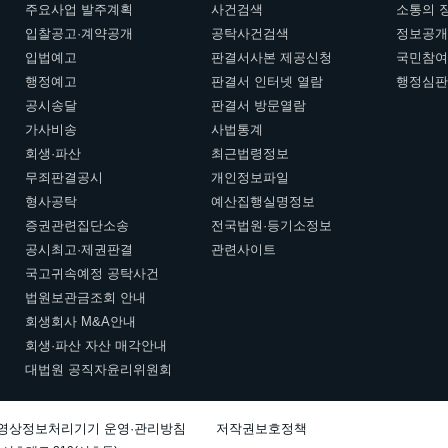
주요사업 발주계획
사건검색
소통의 
입찰공고·계약공개
공탁사건검색
정보공
입법예고
판결서사본 제공신청
국민참
행정예고
판결서 인터넷 열람
행정심
공시송달
판결서 방문열람
가사비송
사법통계
회생·파산
최근법령정보
무죄판결공시
개인정보파일
형사공탁
예산집행실명정보
증권관련집단소송
전국법원·등기소정보
공시최고·제권판결
관련사이트
국고귀속예정 공탁사건
법원보관금조회 안내
회생회사 M&A안내
회생·파산 자산 매각안내
대법원 공직자윤리위원회
영상정보처리기기 운영·관리방침
저작권보호정책