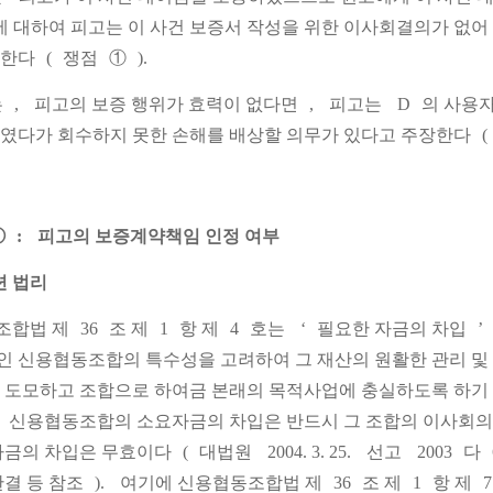
에 대하여 피고는 이 사건 보증서 작성을 위한 이사회결의가 없
장한다
(
쟁점
①
).
는
,
피고의 보증 행위가 효력이 없다면
,
피고는
D
의 사용자
였다가 회수하지 못한 손해를 배상할 의무가 있다고 주장한다
(
①
:
피고의 보증계약책임 인정 여부
련 법리
조합법 제
36
조 제
1
항 제
4
호는
‘
필요한 자금의 차입
’
 신용협동조합의 특수성을 고려하여 그 재산의 원활한 관리 및 
 도모하고 조합으로 하여금 본래의 목적사업에 충실하도록 하기 
신용협동조합의 소요자금의 차입은 반드시 그 조합의 이사회의
자금의 차입은 무효이다
(
대법원
2004. 3. 25.
선고
2003
다
판결 등 참조
).
여기에 신용협동조합법 제
36
조 제
1
항 제
7