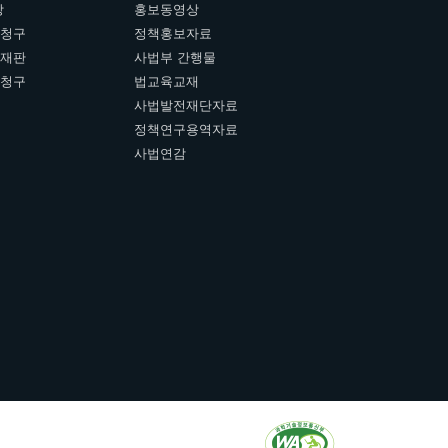
장
홍보동영상
개청구
정책홍보자료
여재판
사법부 간행물
판청구
법교육교재
사법발전재단자료
정책연구용역자료
사법연감