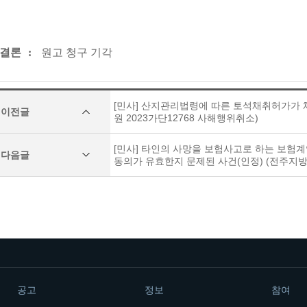
 결론
:
원고 청구 기각
[민사] 산지관리법령에 따른 토석채취허가가 
이전글
원 2023가단12768 사해행위취소)
[민사] 타인의 사망을 보험사고로 하는 보험
다음글
동의가 유효한지 문제된 사건(인정) (전주지방법
공고
정보
참여