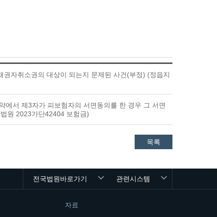
채권자취소권의 대상이 되는지 문제된 사건(부정) (정읍지
계약에서 제3자가 피보험자의 서면동의를 한 경우 그 서면
원 2023가단42404 보험금)
목록
전국법원바로가기
관련시스템
자료