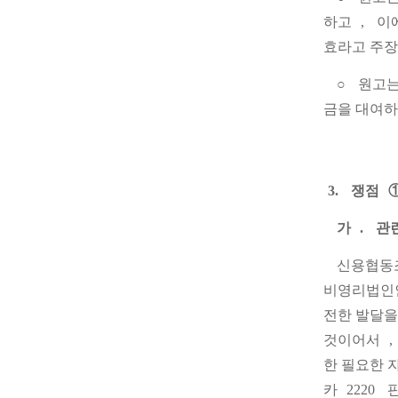
하고
,
이
효라고 주
○
원고
금을 대여하
3.
쟁점
가
.
관
신용협동
비영리법인인
전한 발달을
것이어서
,
한 필요한 
카
2220