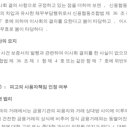
사회 결의 사항으로 규정하고 있는 점을 더하여 보면
,
신용협동
의 차입과 유사한 채무부담행위로서 신용협동조합법 제
36
조 
7
호에 의하여 이사회의 결의를 요한다고 봄이 타당하고
,
이사
무효로 봄이 타당하다
.
단의 요지
 사건 보증서의 발행과 관련하여 이사회 결의를 한 사실이 없으
합법 제
36
조 제
1
항 제
4
호 또는 같은 항 제
7
호에 위반
②
:
피고의 사용자책임 인정 여부
련 법리
의 거래에서는 금융기관의 피용자와 거래 상대방 사이에 이루
이 건전한 금융거래의 상식에 비추어 정식 금융거래와는 동떨어
 점에 대한 고의 또는 중대한 과실이 인정될 여지가 많다
(
대법