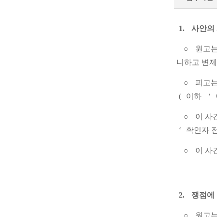
1.
사안의
○
원고
니하고 변
○
피고
(
이하
‘
○
이 사
‘
확인자 
○
이 사
2.
쟁점에
○
원고