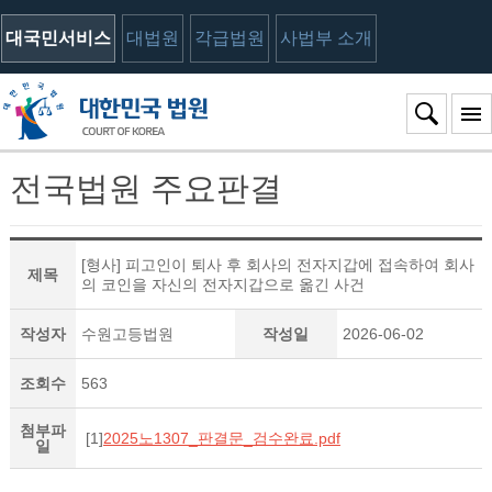
대국민서비스
대법원
각급법원
사법부 소개
전국법원 주요판결
[형사] 피고인이 퇴사 후 회사의 전자지갑에 접속하여 회사
제목
의 코인을 자신의 전자지갑으로 옮긴 사건
작성자
수원고등법원
작성일
2026-06-02
조회수
563
첨부파
[1]
2025노1307_판결문_검수완료.pdf
일