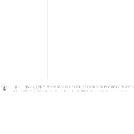
경기 고양시 일산동구 호수로 550 (10413) Tel: (031)920-3459 Fax: (031)920-3
COPYRIGHTⓒ2012 SUPREME COURT OF KOREA. ALL RIGHTS RESERVED.